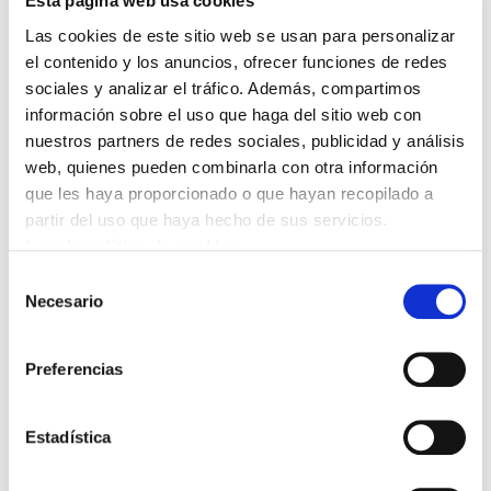
Esta página web usa cookies
obligado a Sanitas Loramendi a dar los
Las cookies de este sitio web se usan para personalizar
primeros pasos, demostrando que la
el contenido y los anuncios, ofrecer funciones de redes
movilización es el único camino: se ha
sociales y analizar el tráfico. Además, compartimos
conseguido la firma de 3 contratos
información sobre el uso que haga del sitio web con
indefinidos.
nuestros partners de redes sociales, publicidad y análisis
web, quienes pueden combinarla con otra información
que les haya proporcionado o que hayan recopilado a
La empresa ha reorganizado el trabajo de
partir del uso que haya hecho de sus servicios.
diferentes categorías profesionales que han
Leer la política de cookies
realizado funciones que no les correspondían
Selección
para cubrir los huecos generados por la falta de
Necesario
de
personal, doblar turnos... Vulnerando así el
consentimiento
derecho a huelga.
Preferencias
Dada la grave situacion y tras un escrito
presentado a la empresa por ELA, se ha logrado
Estadística
acabar con la práctica de doblar turnos, algo
que aumentaba drásticamente la sobrecarga