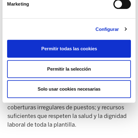
Marketing
física y mental de la plantilla.
Pese a haber avances en la ampliación de la
Configurar
plantilla, para ELA siguen siendo
insuficiente.La falta de personal estructural en
todos los turnos y categorías, sumada al abuso
Permitir todas las cookies
de las jornadas parciales, sigue impidiendo
garantizar la calidad asistencial que merecen
Permitir la selección
los residentes. Por ello, exigimos a Sanitas
Loramendi: mejoras reales e inmediatas en la
Solo usar cookies necesarias
organización del trabajo;
fin definitivo de la precariedad y de las
coberturas irregulares de puestos; y recursos
suficientes que respeten la salud y la dignidad
laboral de toda la plantilla.