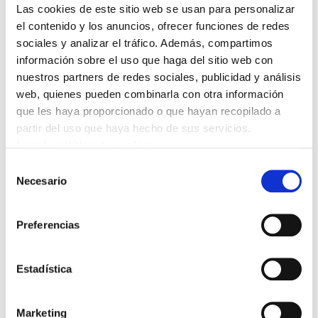
Las cookies de este sitio web se usan para personalizar
ELA ha registrado esta mañana en Madrid una
el contenido y los anuncios, ofrecer funciones de redes
sociales y analizar el tráfico. Además, compartimos
denuncia en la Sala de lo Penal del Tribunal
información sobre el uso que haga del sitio web con
Supremo con el objeto de que se investiguen
nuestros partners de redes sociales, publicidad y análisis
las responsabilidades penales en las que
web, quienes pueden combinarla con otra información
podrían haber incurrido la presidenta y la
que les haya proporcionado o que hayan recopilado a
vicepresidenta del Gobierno de Navarra.
partir del uso que haya hecho de sus servicios.
Leer la política de cookies
Según ELA,
se han podido incurrir al menos en
Selección
dos delitos del Código Penal, el 428 (tráfico de
Necesario
de
influencias) y el 417 (revelación de secretos o
consentimiento
informaciones).
Preferencias
Estadística
Marketing