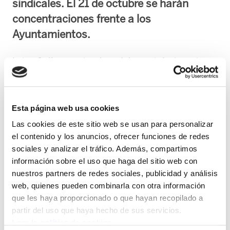
sindicales. El 21 de octubre se harán
concentraciones frente a los
Ayuntamientos.
Leire Gallego, miembro del comité ejecutivo y
responsable de acción social de ELA y Ioritz
Iglesias, responsable de acción social en
Gipuzkoa, han asistido a la comparecencia
Esta página web usa cookies
convocada por la Plataforma ciudadana
Las cookies de este sitio web se usan para personalizar
Gernika Palestina.
el contenido y los anuncios, ofrecer funciones de redes
sociales y analizar el tráfico. Además, compartimos
La plataforma ha compartido la situación que
información sobre el uso que haga del sitio web con
vive el pueblo palestino y en especial, la franja
nuestros partners de redes sociales, publicidad y análisis
web, quienes pueden combinarla con otra información
de Gaza. Todas las organizaciones han
que les haya proporcionado o que hayan recopilado a
mostrado su preocupación ante la escalada de
partir del uso que haya hecho de sus servicios.
violencia que está ejerciendo el estado de
Leer la política de cookies