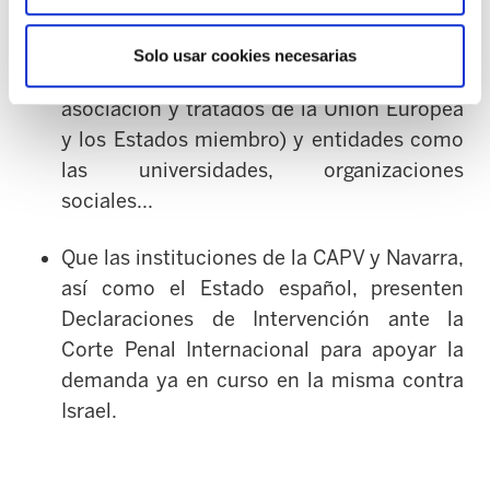
se opongan al genocidio en Palestina, por
parte de las empresas, instituciones
Solo usar cookies necesarias
locales, estatales y europeas (acuerdos de
asociación y tratados de la Unión Europea
y los Estados miembro) y entidades como
las universidades, organizaciones
sociales...
Que las instituciones de la CAPV y Navarra,
así como el Estado español, presenten
Declaraciones de Intervención ante la
Corte Penal Internacional para apoyar la
demanda ya en curso en la misma contra
Israel.