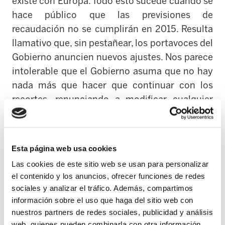
existe con Europa. Todo esto sucede cuando se
hace público que las previsiones de
recaudación no se cumplirán en 2015. Resulta
llamativo que, sin pestañear, los portavoces del
Gobierno anuncien nuevos ajustes. Nos parece
intolerable que el Gobierno asuma que no hay
nada más que hacer que continuar con los
recortes, renunciando a modificar cualquier
elemento de la política económica que pueda
paliar la grave situación social que vivimos. El
Gobierno opta, por el contrario, por ocultar que
Esta página web usa cookies
esta política aumenta las desigualdades
Las cookies de este sitio web se usan para personalizar
insistiendo en que el crecimiento económico
el contenido y los anuncios, ofrecer funciones de redes
corregirá esta situación. ELA insiste en la
sociales y analizar el tráfico. Además, compartimos
falsedad de tal afirmación: el crecimiento, por
información sobre el uso que haga del sitio web con
sí solo, sin una decidida intervención pública
nuestros partners de redes sociales, publicidad y análisis
web, quienes pueden combinarla con otra información