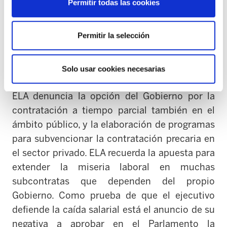
Permitir todas las cookies
indirecto, recortando puestos de trabajo en la
Administración y orientando
la destrucción del
Permitir la selección
mismo en las Sociedades Públicas (es el caso
de EITB), así como en las empresas
subcontratadas que actúan en la
Solo usar cookies necesarias
Administración. Sobre la calidad del mismo
ELA denuncia la opción del Gobierno por la
contratación a tiempo parcial
también
en el
ámbito público,
y la elaboración de programas
para subvencionar la contratación precaria en
el sector privado. ELA recuerda la a
puesta para
extender la miseria laboral en muchas
subcontratas que dependen del propio
Gobierno. Como prueba de que el ejecutivo
defiende la caída salarial está el anuncio de su
negativa a aprobar en el Parlamento la