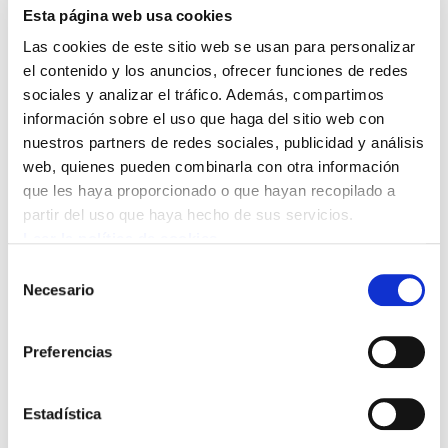
Esta página web usa cookies
Las cookies de este sitio web se usan para personalizar
el contenido y los anuncios, ofrecer funciones de redes
sociales y analizar el tráfico. Además, compartimos
información sobre el uso que haga del sitio web con
La inmensa mayoría de la plantilla de
nuestros partners de redes sociales, publicidad y análisis
web, quienes pueden combinarla con otra información
Atento ha secundado la jornada de huelga
que les haya proporcionado o que hayan recopilado a
en contra de los despidos y en defensa
partir del uso que haya hecho de sus servicios.
del empleo convocada para hoy. El
Leer la política de cookies
seguimiento ha sido casi total. Además,
Selección
cientos de personas han participado en la
Necesario
de
consentimiento
manifestación que a mediodía ha
recorrido las principales calles de Bilbao.
Preferencias
Atento es una empresa del sector del
Estadística
telemarketing que trabaja para Telefónica.