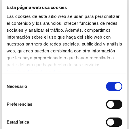
Esta página web usa cookies
Las cookies de este sitio web se usan para personalizar
el contenido y los anuncios, ofrecer funciones de redes
sociales y analizar el tráfico. Además, compartimos
información sobre el uso que haga del sitio web con
nuestros partners de redes sociales, publicidad y análisis
web, quienes pueden combinarla con otra información
que les haya proporcionado o que hayan recopilado a
Coincidiendo con las declaraciones de
partir del uso que haya hecho de sus servicios.
Mario Fernandez y Cabieces ante la
Leer la política de cookies
fiscalía por posibles delitos de
Selección
apropiación indebida, la plataforma
Necesario
de
consentimiento
"Euskal Herrian finantza sistema
publikoa, Kutxak-Kutxabank
Preferencias
pribatizaziorik ez” ha convocado esta
mañana una concentración ante la sede
Estadística