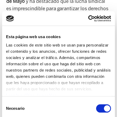
de Mayo
y ha destacado que la lucha sindical
es imprescindible para garantizar los derechos
de los trabajadores. En sus palabras, la jornada
ha servido para “reforzar la lucha, las huelgas y
las victorias”, y para reivindicar la igualdad, la
Esta página web usa cookies
justicia social y la soberanía de los pueblos
frente al imperialismo, las guerras y los
Las cookies de este sitio web se usan para personalizar
el contenido y los anuncios, ofrecer funciones de redes
intereses económicos impulsados por el
sociales y analizar el tráfico. Además, compartimos
capitalismo.
información sobre el uso que haga del sitio web con
nuestros partners de redes sociales, publicidad y análisis
En relación al
salario mínimo
, ha subrayado
web, quienes pueden combinarla con otra información
que se trata de una cuestión política. En ese
que les haya proporcionado o que hayan recopilado a
sentido, ha explicado que existe margen para
partir del uso que haya hecho de sus servicios.
impulsar el debate en el
Congreso de Madrid
, y
Leer la política de cookies
ha anunciado que buscarán la colaboración
Selección
Necesario
con otras formaciones para lograr avances a
de
consentimiento