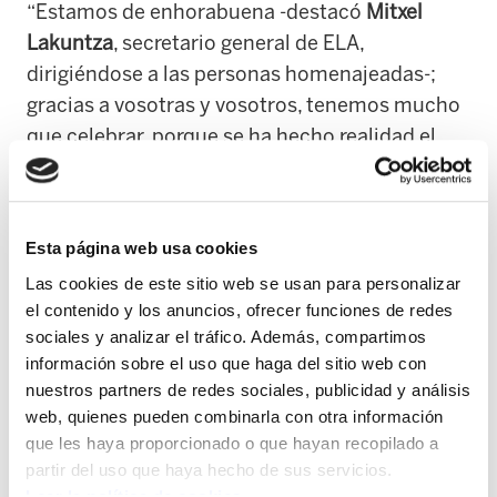
“Estamos de enhorabuena -destacó
Mitxel
Lakuntza
, secretario general de ELA,
dirigiéndose a las personas homenajeadas-;
gracias a vosotras y vosotros, tenemos mucho
que celebrar, porque se ha hecho realidad el
sindicato que soñastéis hace medio siglo en
Euba y Eibar. La historia y la realidad de Euskal
Herria no se puede entender sin ELA”. En este
Esta página web usa cookies
sentido, afirmó que “50 años después, ELA
Las cookies de este sitio web se usan para personalizar
sigue firme, más fuerte y con más ilusión para
el contenido y los anuncios, ofrecer funciones de redes
seguir organizando a la clase trabajadora de
sociales y analizar el tráfico. Además, compartimos
este país”.
información sobre el uso que haga del sitio web con
nuestros partners de redes sociales, publicidad y análisis
“Acertásteis al comprender que el sindicato era
web, quienes pueden combinarla con otra información
la herramienta adecuada para mejorar la vida
que les haya proporcionado o que hayan recopilado a
partir del uso que haya hecho de sus servicios.
de la clase trabajadora vasca -continuó
Leer la política de cookies