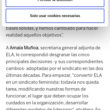
Para ELA, todas esas luchas deben ser una
única lucha”. En resumen: “Nos hemos
transformado en estos 50 años porque en
Solo usar cookies necesarias
aquellos congresos de 1976 se sentaron unas
bases sólidas, y hemos cambiado para hacer
realidad aquellos objetivos”.
A
Amaia Muñoa
, secretaria general adjunta de
ELA, le correspondió desgranar las cinco
principales decisiones -y sus correspondientes
cambios- adoptadas por el sindicato en las dos
últimas décadas. Para empezar, "convertir ELA
en un sindicato feminista; todavía nos queda
tarea, modificando nuestras formas de
funcionar, el lugar que deben ocupar los
cuidados en la organización, desarrollar
diferentes modelos de liderazgo", etcétera. En