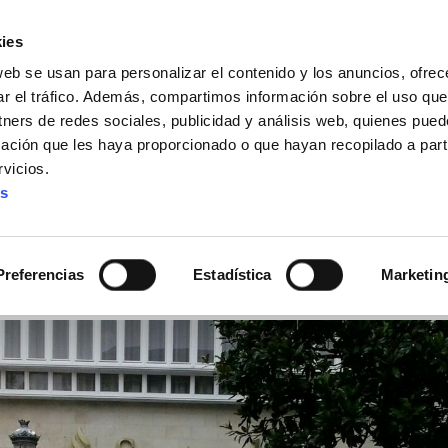
ies
web se usan para personalizar el contenido y los anuncios, ofrec
ar el tráfico. Además, compartimos información sobre el uso que
tners de redes sociales, publicidad y análisis web, quienes pue
ación que les haya proporcionado o que hayan recopilado a parti
IZ FUNDAZIOA
BIDELAGUN FUNDAZIOA
vicios.
es
rupo Condesa demandan 
Preferencias
Estadística
Marketin