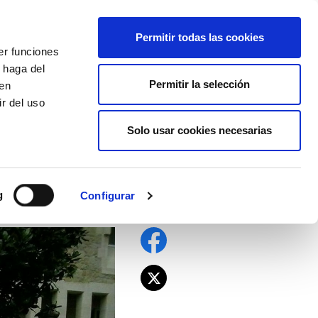
EU
ES
EN
FR
Permitir todas las cookies
er funciones
AFÍLIATE
 haga del
Permitir la selección
den
r del uso
Solo usar cookies necesarias
información y
g
Configurar