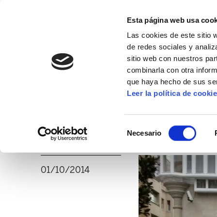
Esta página web usa cook
Las cookies de este sitio 
de redes sociales y analiz
sitio web con nuestros par
combinarla con otra inform
16º CONGRESO
ALDA
MANU ROBLES-ARANG
que haya hecho de sus ser
Leer la política de cooki
Los comités del G
Selección
transparencia
Necesario
de
consentimiento
01/10/2014