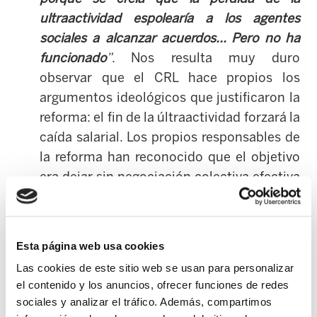
ultraactividad espolearía a los agentes
sociales a alcanzar acuerdos... Pero no ha
funcionado
”
. Nos resulta muy duro
observar que el CRL hace propios los
argumentos ideológicos que justificaron la
reforma: el fin de la últraactividad forzará la
caída salarial. Los propios responsables de
la reforma han reconocido que el objetivo
era dejar sin negociación colectiva efectiva
a miles y miles de trabajadores-as para
favorecer la caída salarial.
Esta página web usa cookies
Nos parece asimismo inaceptable que el
Las cookies de este sitio web se usan para personalizar
CRL rechace la estrategia de ELA
el contenido y los anuncios, ofrecer funciones de redes
argumentando que “
apostar
sociales y analizar el tráfico. Además, compartimos
exclusivamente
por los convenios de