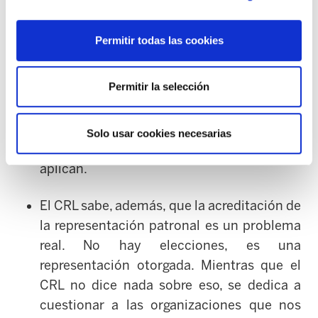
llegó a manifestar, “no tiene ninguna
necesidad de negociar”.
Permitir todas las cookies
El CRL habla de “cobertura de negociación
Permitir la selección
colectiva” pasando por alto un nuevo y
general efecto de esas reformas y del alto
desempleo: cada vez son más las personas
Solo usar cookies necesarias
a las que esos convenios de sector no se les
aplican.
El CRL sabe, además, que la acreditación de
la representación patronal es un problema
real. No hay elecciones, es una
representación otorgada. Mientras que el
CRL no dice nada sobre eso, se dedica a
cuestionar a las organizaciones que nos