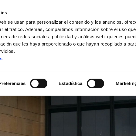
ies
web se usan para personalizar el contenido y los anuncios, ofrec
ar el tráfico. Además, compartimos información sobre el uso que
tners de redes sociales, publicidad y análisis web, quienes pue
ación que les haya proporcionado o que hayan recopilado a parti
IZ FUNDAZIOA
BIDELAGUN FUNDAZIOA
vicios.
es
 de Eusko Irratia piden 
Preferencias
Estadística
Marketin