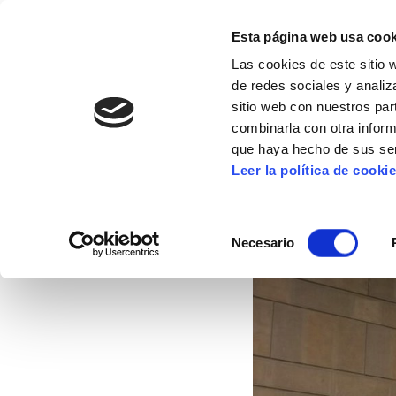
Esta página web usa cook
Las cookies de este sitio 
de redes sociales y analiz
sitio web con nuestros par
combinarla con otra inform
16º CONGRESO
ALDA
MANU ROBLES-ARANG
que haya hecho de sus ser
Leer la política de cooki
Los trabajadores/as
Selección
Necesario
de
27/01/2015
consentimiento