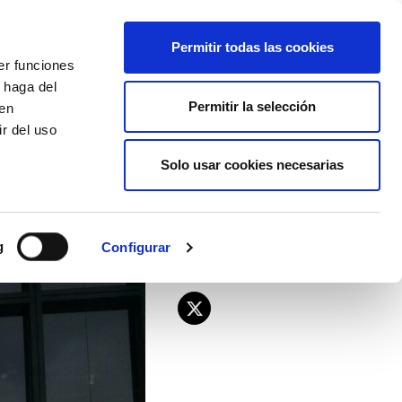
EU
ES
EN
FR
Permitir todas las cookies
er funciones
AFÍLIATE
 haga del
Permitir la selección
den
r del uso
Solo usar cookies necesarias
la retirada del ERE
g
Configurar