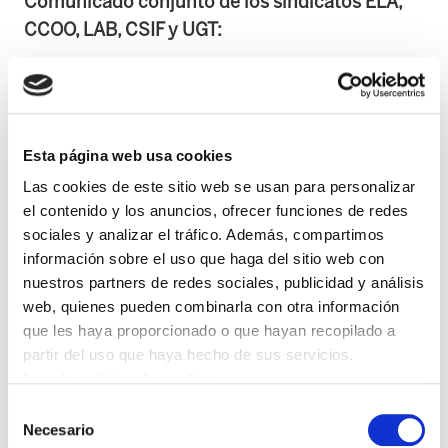
Comunicado conjunto de los sindicatos ELA,
CCOO, LAB, CSIF y UGT:
La Administración de Justicia es un servicio
público esencial, y como tal no puede
quedarse anclado en el tiempo y debe
Esta página web usa cookies
evolucionar al mismo ritmo que la sociedad a
Las cookies de este sitio web se usan para personalizar
la que sirve, ofreciéndole un servicio público y
el contenido y los anuncios, ofrecer funciones de redes
gratuito. El Personal al servicio de la
sociales y analizar el tráfico. Además, compartimos
Administración de Justicia, a través de sus
información sobre el uso que haga del sitio web con
representantes, quiere y debe contribuir al
nuestros partners de redes sociales, publicidad y análisis
proceso de configuración de las nuevas
web, quienes pueden combinarla con otra información
que les haya proporcionado o que hayan recopilado a
estructuras; aportar ideas que permitan
partir del uso que haya hecho de sus servicios.
corregir las deficiencias que se observan en el
Leer la política de cookies
funcionamiento diario de la oficina.
Selección
Necesario
de
Pero lamentablemente hasta la fecha, no nos