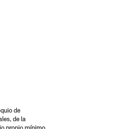
oquio de
les, de la
rio propio mínimo,