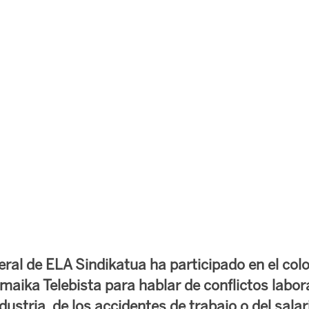
eral de ELA Sindikatua ha participado en el col
aika Telebista para hablar de conflictos labora
ndustria, de los accidentes de trabajo o del sala