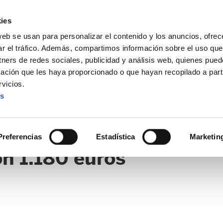
ies
web se usan para personalizar el contenido y los anuncios, ofrec
ar el tráfico. Además, compartimos información sobre el uso que
tners de redes sociales, publicidad y análisis web, quienes pue
ación que les haya proporcionado o que hayan recopilado a parti
IZ FUNDAZIOA
BIDELAGUN FUNDAZIOA
vicios.
es
Cualquiera puede entend
Preferencias
Estadística
Marketin
on 1.180 euros”