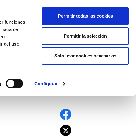
EU
ES
EN
FR
Permitir todas las cookies
er funciones
AFÍLIATE
 haga del
Permitir la selección
den
r del uso
Solo usar cookies necesarias
er que no se puede
g
Configurar