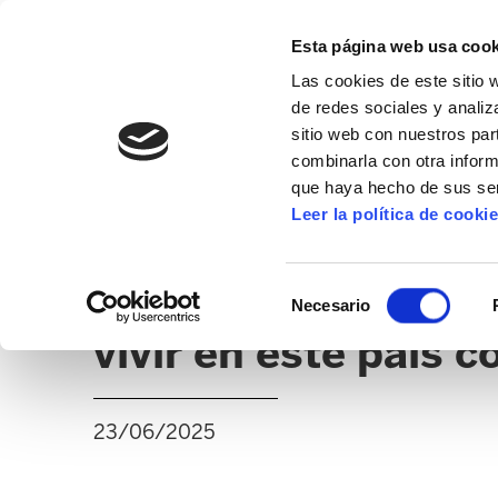
Esta página web usa cook
Las cookies de este sitio 
de redes sociales y analiz
sitio web con nuestros par
combinarla con otra inform
16º CONGRESO
ALDA
MANU ROBLES-ARANG
que haya hecho de sus ser
Leer la política de cooki
ENTREVISTA (HAMAIKA TELEBISTA)
Mitxel Lakuntza: “
Selección
Necesario
de
vivir en este país c
consentimiento
23/06/2025