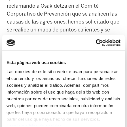
reclamando a Osakidetza en el Comité
Corporativo de Prevención que se analicen las
causas de las agresiones, hemos solicitado que
se realice un mapa de puntos calientes y se
revisen los protocolo de actuación. En nuestra
opinión, los recortes también están afectando
al número de agresiones, las situaciones de
tensión han crecido por la falta de medios,
Esta página web usa cookies
aumento de los tiempos de espera, por tener
Las cookies de este sitio web se usan para personalizar
que atender en pasillos o por falta de tiempo
el contenido y los anuncios, ofrecer funciones de redes
para dar un servicio de mayor calidad. Estas
sociales y analizar el tráfico. Además, compartimos
información sobre el uso que haga del sitio web con
situaciones se vienen repitiendo, sobre todo en
nuestros partners de redes sociales, publicidad y análisis
servicios como las Urgencias Hospitalarias.
web, quienes pueden combinarla con otra información
que les haya proporcionado o que hayan recopilado a
En ningún caso esos problemas justifican
partir del uso que haya hecho de sus servicios.
ninguna agresión, pero Osakidetza debiera
Leer la política de cookies