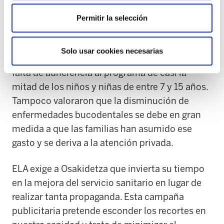
Urkullu, el Gobierno vasco celebró ante los
medios de prensa los 25 años del Programa de
Permitir la selección
Asistencia Dental Infantil (PADI), marcando el
mismo como exitoso y pionero. El Gobierno
Solo usar cookies necesarias
vasco no le ha dado ninguna importancia a la
falta de adherencia al programa de casi la
mitad de los niños y niñas de entre 7 y 15 años.
Tampoco valoraron que la disminución de
enfermedades bucodentales se debe en gran
medida a que las familias han asumido ese
gasto y se deriva a la atención privada.
ELA exige a Osakidetza que invierta su tiempo
en la mejora del servicio sanitario en lugar de
realizar tanta propaganda. Esta campaña
publicitaria pretende esconder los recortes en