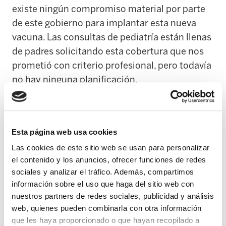
existe ningún compromiso material por parte
de este gobierno para implantar esta nueva
vacuna. Las consultas de pediatría están llenas
de padres solicitando esta cobertura que nos
prometió con criterio profesional, pero todavía
no hay ninguna planificación.
Los pediatras no disponen de información para
trasmitir a los padres y madres y no pueden
Esta página web usa cookies
realizar una recomendación profesional. En la
mayoría de los casos las familias han tenido
Las cookies de este sitio web se usan para personalizar
el contenido y los anuncios, ofrecer funciones de redes
que asumir el gasto ante la inseguridad e
sociales y analizar el tráfico. Además, compartimos
incertidumbre de no prevenir enfermedades
información sobre el uso que haga del sitio web con
que pueden derivar en cuadros graves.
nuestros partners de redes sociales, publicidad y análisis
Debemos tener en cuenta que hasta el
web, quienes pueden combinarla con otra información
momento esta vacuna comprende cuatro dosis
que les haya proporcionado o que hayan recopilado a