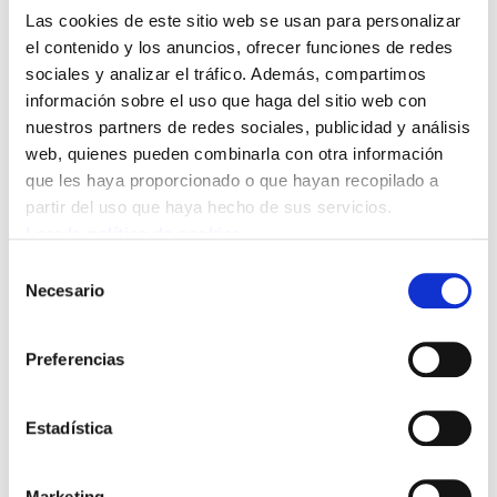
marcada por los negociadores”.
Las cookies de este sitio web se usan para personalizar
el contenido y los anuncios, ofrecer funciones de redes
Además, a expensas de que el texto final sea
sociales y analizar el tráfico. Además, compartimos
incluso peor, dan una nueva vuelta de tuerca a
información sobre el uso que haga del sitio web con
la centralización de la Negociación Colectiva,
nuestros partners de redes sociales, publicidad y análisis
despreciando los Convenios Provinciales.
web, quienes pueden combinarla con otra información
que les haya proporcionado o que hayan recopilado a
Textualmente insisten en “la necesidad de
partir del uso que haya hecho de sus servicios.
adaptar todas las tablas salariales de los
Leer la política de cookies
Convenios Provinciales a lo marcado en el
Selección
Convenio Estatal”. La hipocresía de los
Necesario
de
sindicatos firmantes es mayúscula. Mientras
consentimiento
en Hego Euskal Herria dicen defender la
Preferencias
negociación Provincial, siguen firmando
convenios estatales que los vacían de
Estadística
contenido legal.
Desde ELA denunciamos la firma de este
Marketing