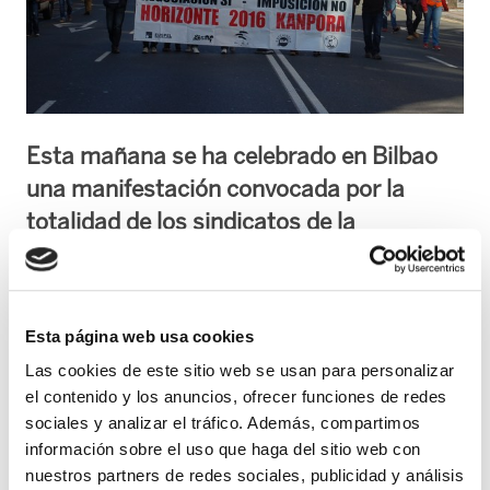
Esta mañana se ha celebrado en Bilbao
una manifestación convocada por la
totalidad de los sindicatos de la
Ertzaintza en protesta por la aplicación
del "Plan Horizonte 2016". A juicio de ELA,
el “Plan Horizonte 2016” esta llevando a
Esta página web usa cookies
la Ertzaintza a un caos organizativo que
Las cookies de este sitio web se usan para personalizar
trae consigo una parálisis y desconcierto
el contenido y los anuncios, ofrecer funciones de redes
total entre los Ertzainas y un muy
sociales y analizar el tráfico. Además, compartimos
deficiente servicio a la ciudadanía.
información sobre el uso que haga del sitio web con
nuestros partners de redes sociales, publicidad y análisis