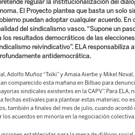
etende regular la institucionalización del diálo
ma. El Proyecto plantea que basta un solo si
 Gobierno puedan adoptar cualquier acuerdo. En 
realidad del sindicalismo vasco. “Supone un pas
a los resultados democráticos de las elecciones
ndicalismo reivindicativo”. ELA responsabiliza 
profundamente antidemocrática.
al, Adolfo Muñoz “Txiki” y Amaia Aierbe y Mikel Noval
han comparecido esta mañana en Bilbao para denunci
ayorias sindicales existentes en la CAPV”. Para ELA, 
ja fechas estivales para plantear estas materias; no es
os, también a finales del mes de julio, cuando acord
los acuerdos en minoría en la negociación colectiva
 funciones establecidas para la mesa de diálogo social 