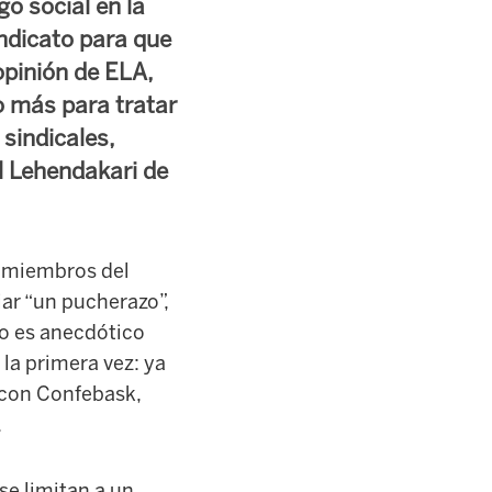
go social en la
ndicato para que
opinión de ELA,
o más para tratar
 sindicales,
al Lehendakari de
, miembros del
ar “un pucherazo”,
no es anecdótico
 la primera vez: ya
ó con Confebask,
.
se limitan a un