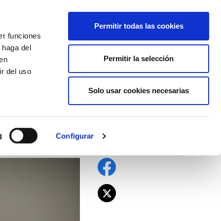
EU
ES
EN
FR
Permitir todas las cookies
er funciones
AFÍLIATE
 haga del
Permitir la selección
den
r del uso
Solo usar cookies necesarias
sindical elegida
g
Configurar