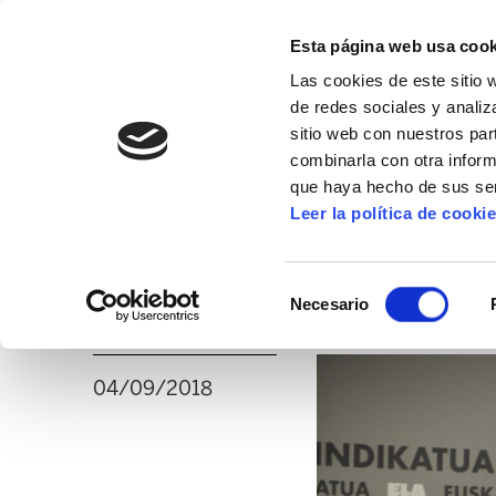
Esta página web usa cook
Las cookies de este sitio 
de redes sociales y analiz
sitio web con nuestros par
combinarla con otra inform
16º CONGRESO
ALDA
MANU ROBLES-ARANG
que haya hecho de sus ser
Leer la política de cooki
PNV y PSE-EE despr
Selección
por la clase trabaj
Necesario
de
consentimiento
04/09/2018