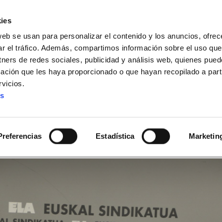
ies
web se usan para personalizar el contenido y los anuncios, ofrec
ar el tráfico. Además, compartimos información sobre el uso que
tners de redes sociales, publicidad y análisis web, quienes pue
ación que les haya proporcionado o que hayan recopilado a parti
IZ FUNDAZIOA
BIDELAGUN FUNDAZIOA
vicios.
es
ecian la representación 
adora vasca
Preferencias
Estadística
Marketin