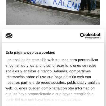
Hoy, la asamblea trabajadores de WEC
(Itziar) ha ratificado el preacuerdo
alcanzado ayer en el que se evita el
Esta página web usa cookies
despido de la totalidad de la plantilla. La
Las cookies de este sitio web se usan para personalizar
indemnización inicial propuesta por la
el contenido y los anuncios, ofrecer funciones de redes
empresa era de 20 días por cada año
sociales y analizar el tráfico. Además, compartimos
trabajado con el límite máximo de una
información sobre el uso que haga del sitio web con
anualidad.
nuestros partners de redes sociales, publicidad y análisis
web, quienes pueden combinarla con otra información
que les haya proporcionado o que hayan recopilado a
Fruto de la lucha y presión de la plantilla que se
partir del uso que haya hecho de sus servicios.
encontraba en huelga indefinida, el acuerdo
Leer la política de cookies