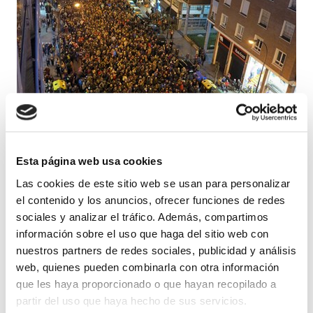
Esta página web usa cookies
Las cookies de este sitio web se usan para personalizar
el contenido y los anuncios, ofrecer funciones de redes
sociales y analizar el tráfico. Además, compartimos
información sobre el uso que haga del sitio web con
nuestros partners de redes sociales, publicidad y análisis
Convocadas por la plataforma ciudadana
web, quienes pueden combinarla con otra información
Sare decenas de miles de personas han
que les haya proporcionado o que hayan recopilado a
partir del uso que haya hecho de sus servicios.
participado en la movilización organizada