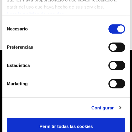
partir del uso que haya hecho de sus servicios.
Leer la política de cookies
Selección
Necesario
de
consentimiento
Preferencias
Estadística
Barrainkua, 13 48009 BILBO
Marketing
Tel:
944 03 77 00
Configurar
SEDES
Permitir todas las cookies