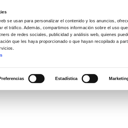
ies
web se usan para personalizar el contenido y los anuncios, ofrec
ar el tráfico. Además, compartimos información sobre el uso que
tners de redes sociales, publicidad y análisis web, quienes pue
ación que les haya proporcionado o que hayan recopilado a parti
IZ FUNDAZIOA
BIDELAGUN FUNDAZIOA
vicios.
es
 Soldata Hemen Erabaki
Preferencias
Estadística
Marketin