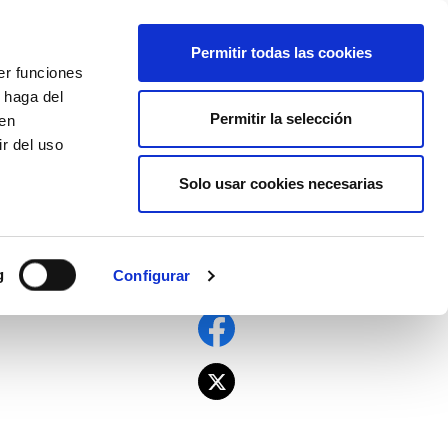
EU
ES
EN
FR
Permitir todas las cookies
er funciones
AFÍLIATE
 haga del
Permitir la selección
den
r del uso
Solo usar cookies necesarias
!
g
Configurar