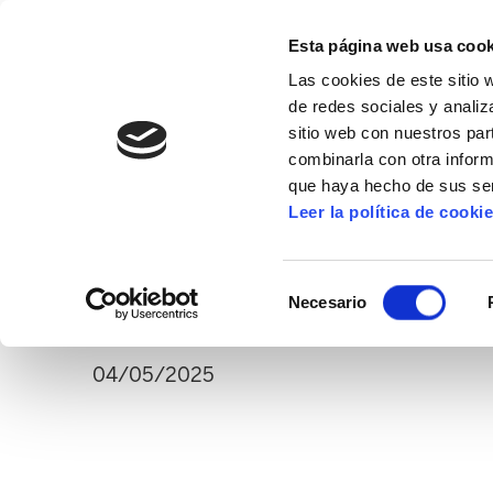
Esta página web usa cook
Las cookies de este sitio 
de redes sociales y analiz
sitio web con nuestros par
combinarla con otra inform
16º CONGRESO
ALDA
MANU ROBLES-ARANG
que haya hecho de sus ser
Leer la política de cooki
PRIMERO DE MAYO
Vídeo | Gutxieneko
Selección
Necesario
de
consentimiento
04/05/2025