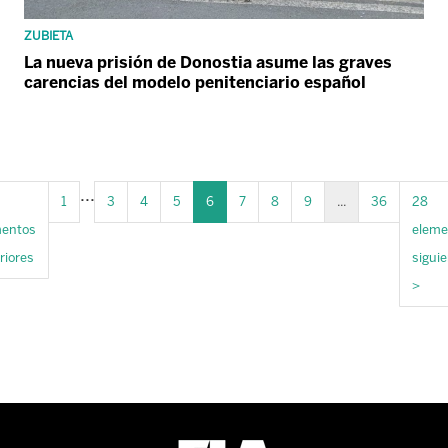
ZUBIETA
La nueva prisión de Donostia asume las graves
carencias del modelo penitenciario español
...
1
3
4
5
6
7
8
9
...
36
28
mentos
eleme
riores
sigui
>