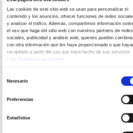
Las cookies de este sitio web se usan para personalizar el
METAL ARABA
contenido y los anuncios, ofrecer funciones de redes sociale
ELA denuncia el bloqueo de la patronal SEA y exige
mejoras salariales y laborales
y analizar el tráfico. Además, compartimos información sobr
el uso que haga del sitio web con nuestros partners de redes
sociales, publicidad y análisis web, quienes pueden combina
con otra información que les haya proporcionado o que haya
recopilado a partir del uso que haya hecho de sus servicios.
Leer la política de cookies
Selección
Necesario
de
consentimiento
Preferencias
METRO DONOSTIA
ELA exige el incremento del control público de los
Estadística
incumplimientos en las obras