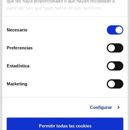
que les haya proporcionado o que hayan recopilado a
partir del uso que haya hecho de sus servicios.
Leer la política de cookies
Selección
Necesario
de
consentimiento
FAMILIAS MONOPARENTALES
Preferencias
ELA logra una sentencia en la Diputación de
Bizkaia que amplia el permiso por nacimiento y
cuidado
Estadística
Marketing
Configurar
Permitir todas las cookies