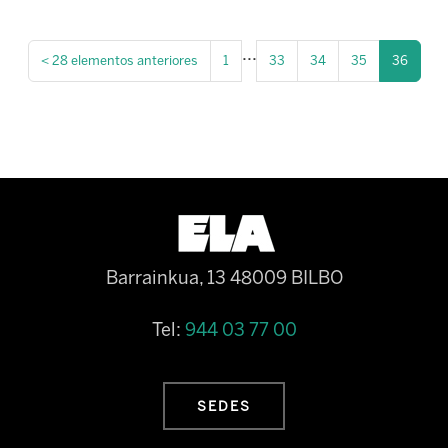
...
<
28 elementos anteriores
1
33
34
35
36
Barrainkua, 13 48009 BILBO
Tel:
944 03 77 00
SEDES