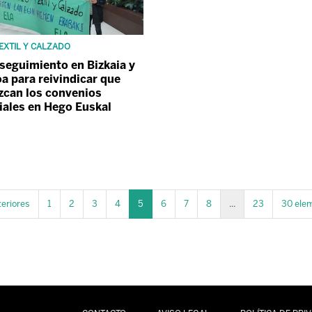
EXTIL Y CALZADO
seguimiento en Bizkaia y
a para reivindicar que
zcan los convenios
iales en Hego Euskal
eriores
1
2
3
4
5
6
7
8
...
23
30 ele