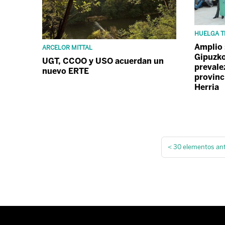
HUELGA T
Amplio 
ARCELOR MITTAL
Gipuzko
UGT, CCOO y USO acuerdan un
prevale
nuevo ERTE
provinc
Herria
<
30 elementos ant