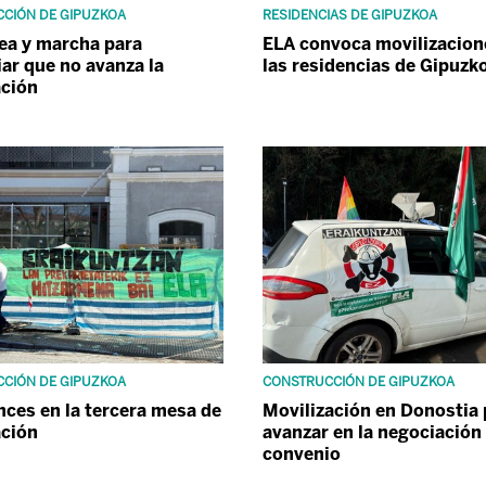
CIÓN DE GIPUZKOA
RESIDENCIAS DE GIPUZKOA
ea y marcha para
ELA convoca movilizacion
ar que no avanza la
las residencias de Gipuzk
ación
CIÓN DE GIPUZKOA
CONSTRUCCIÓN DE GIPUZKOA
nces en la tercera mesa de
Movilización en Donostia 
ación
avanzar en la negociación
convenio