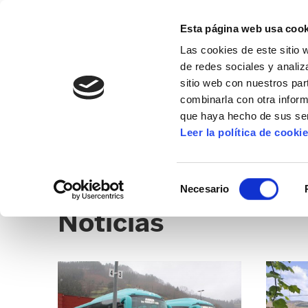
Esta página web usa cook
Las cookies de este sitio 
de redes sociales y analiz
sitio web con nuestros par
combinarla con otra inform
que haya hecho de sus ser
OARSO-BIDASOA
Leer la política de cooki
NOTICIAS
SEDES
CLICK
Selección
Necesario
de
Noticias
consentimiento