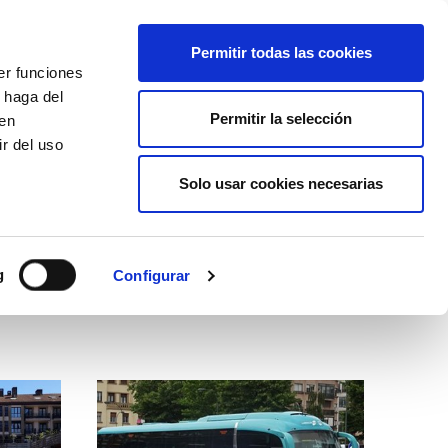
EU
ES
EN
FR
Permitir todas las cookies
er funciones
AFÍLIATE
 haga del
Permitir la selección
den
r del uso
Solo usar cookies necesarias
g
Configurar