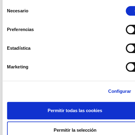
El ERE finaliza sin acuerdo
Selección
Necesario
de
consentimiento
Preferencias
Estadística
Marketing
Configurar
Permitir todas las cookies
GIPUZKOAKO ERAIKIN ETA LOKALETAKO GARBIKUNTZA
Denuncian una brecha salarial del 40% en la
quinta jornada de huelga
Permitir la selección