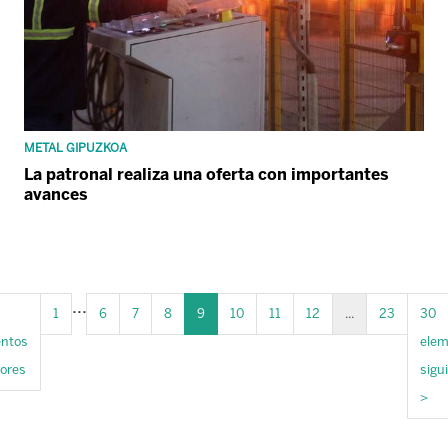
METAL GIPUZKOA
La patronal realiza una oferta con importantes
avances
...
1
6
7
8
9
10
11
12
...
23
30
ntos
elem
iores
sigu
>