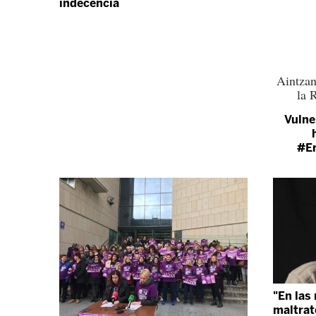
indecencia
Aintzan
la 
Vulne
#Er
"En las
maltrat