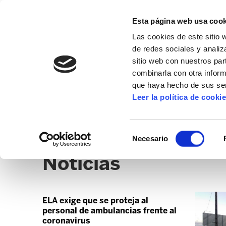
Esta página web usa cook
Las cookies de este sitio 
de redes sociales y analiz
sitio web con nuestros par
combinarla con otra inform
que haya hecho de sus ser
OARSO-BIDASOA
Leer la política de cooki
NOTICIAS
SEDES
CLICK
Selección
Necesario
de
Noticias
consentimiento
ELA exige que se proteja al
personal de ambulancias frente al
coronavirus