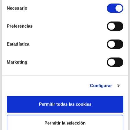
Selección
(3 fase)
Necesario
de
consentimiento
Preferencias
OPE Correos
Estadística
OPE: Educación Infantil,
Marketing
Primaria, Secundaria y
Formación Profesional (2023)
Configurar
OPE Osakidetza 20 + 21 + 22 +
Permitir todas las cookies
E
Permitir la selección