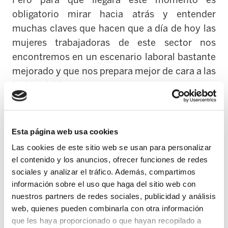
Pero para que llegara este momento es
obligatorio mirar hacia atrás y entender
muchas claves que hacen que a día de hoy las
mujeres trabajadoras de este sector nos
encontremos en un escenario laboral bastante
mejorado y que nos prepara mejor de cara a las
luchas del futuro.
Aquí no hay magia, aquí hay mucho trabajo
organizativo y un sindicato, ELA, que
Esta página web usa cookies
acompaña con todos los instrumentos a su
Las cookies de este sitio web se usan para personalizar
alcance en la defensa colectiva de este sector
el contenido y los anuncios, ofrecer funciones de redes
laboral. Evidentemente, la propia precariedad
sociales y analizar el tráfico. Además, compartimos
laboral y la necesidad de mejoras en las
información sobre el uso que haga del sitio web con
nuestros partners de redes sociales, publicidad y análisis
condiciones laborales son los detonantes a la
web, quienes pueden combinarla con otra información
hora de comenzar. El nuestro es un sector
que les haya proporcionado o que hayan recopilado a
precario absolutamente feminizado con poca