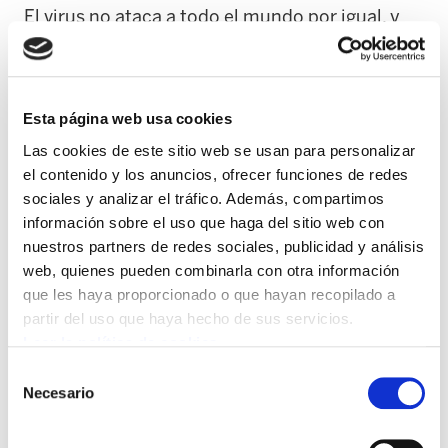
El virus no ataca a todo el mundo por igual, y
tampoco lo hace dentro de la clase
trabajadora. Algunas fuentes apuntan a que
dentro del colectivo LGBTI+ un 30% han
Esta página web usa cookies
perdido su trabajo, algunes de manera
Las cookies de este sitio web se usan para personalizar
temporal y otres de forma definitiva. Se
el contenido y los anuncios, ofrecer funciones de redes
destaca la precariedad dentro del colectivo, en
sociales y analizar el tráfico. Además, compartimos
especial el de las personas trans con un 80%
información sobre el uso que haga del sitio web con
de paro, especialmente flagrante en el caso de
nuestros partners de redes sociales, publicidad y análisis
las mujeres. Señalar también la casi inexistente
web, quienes pueden combinarla con otra información
que les haya proporcionado o que hayan recopilado a
praxis en materia de negociación colectiva en
partir del uso que haya hecho de sus servicios.
lo que respecta a la denuncia de la
Leer la política de cookies
discriminación y acoso LGBTIfóbico en los
Selección
centros de trabajo.
Necesario
de
consentimiento
Se añade a todo ello el aumento de la violencia