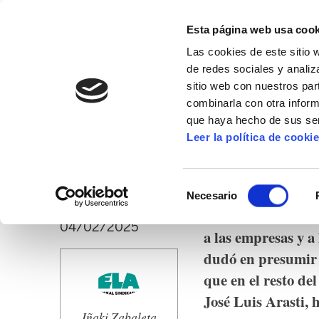
Esta página web usa cook
Las cookies de este sitio 
de redes sociales y analiz
sitio web con nuestros par
combinarla con otra inform
16º CONGRESO
ALDA
MANU ROBLES-ARANG
que haya hecho de sus ser
Leer la política de cooki
Reforma fiscal en 
Selección
Necesario
de
El Gobierno de Nav
consentimiento
04/02/2025
a las empresas y a
dudó en presumir 
que en el resto d
José Luis Arasti, 
Iñaki Zabaleta