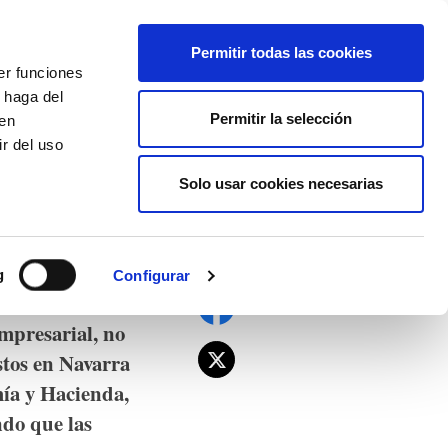
EU
ES
EN
FR
Permitir todas las cookies
er funciones
AFÍLIATE
 haga del
Permitir la selección
den
r del uso
Solo usar cookies necesarias
g
Configurar
s la que interesa
empresarial, no
tos en Navarra
mía y Hacienda,
ndo que las