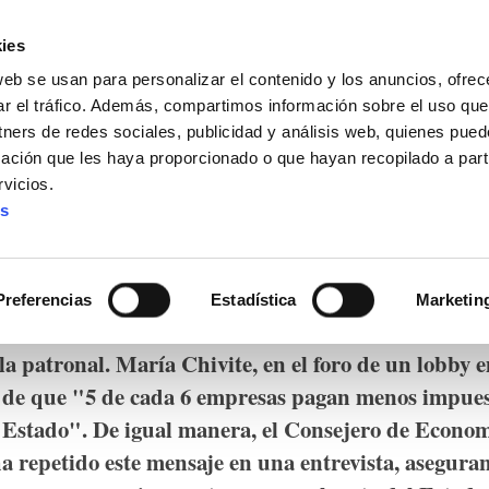
ies
web se usan para personalizar el contenido y los anuncios, ofrec
ar el tráfico. Además, compartimos información sobre el uso que
tners de redes sociales, publicidad y análisis web, quienes pue
ación que les haya proporcionado o que hayan recopilado a parti
IZ FUNDAZIOA
BIDELAGUN FUNDAZIOA
vicios.
es
Navarra, ¿para quién?
Preferencias
Estadística
Marketin
arra lleva meses recordando que su política fiscal e
 la patronal. María Chivite, en el foro de un lobby 
de que "5 de cada 6 empresas pagan menos impues
el Estado". De igual manera, el Consejero de Econo
ha repetido este mensaje en una entrevista, asegura