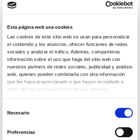
La empresa VoithPaper Tolosa, con 186
trabajadores/as, del Sector del Metal que
trabaja para el Sector Papelero y situada en el
Polígono Industrial de Apatta, está inmersa en
Esta página web usa cookies
una negociación de un ERTE hasta fin de año
Las cookies de este sitio web se usan para personalizar
que quiere implementar la empresa.
el contenido y los anuncios, ofrecer funciones de redes
sociales y analizar el tráfico. Además, compartimos
información sobre el uso que haga del sitio web con
En la primera reunión del periodo de
nuestros partners de redes sociales, publicidad y análisis
negociación, la empresa ha metido lista de 15
web, quienes pueden combinarla con otra información
puestos de trabajo que quiere amortizar. El
que les haya proporcionado o que hayan recopilado a
Comité de Empresa (5 ELA 4 LAB) rechaza
partir del uso que haya hecho de sus servicios.
estos despidos y denuncia que, además,
Leer la política de cookies
pretendía que fuera el propio Comité quien sea
Selección
Necesario
la correa de transmisión de sus intenciones.
de
consentimiento
Hay que tener en cuenta que no estaríamos
ante un ERE de extinción por no llegar justo-
Preferencias
justo a los umbrales legales necesarios.