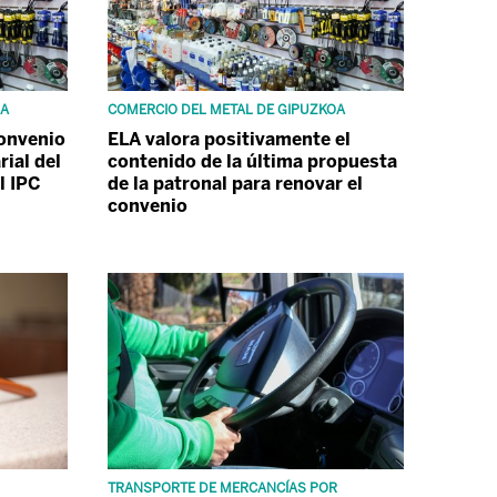
OA
COMERCIO DEL METAL DE GIPUZKOA
convenio
ELA valora positivamente el
rial del
contenido de la última propuesta
l IPC
de la patronal para renovar el
convenio
TRANSPORTE DE MERCANCÍAS POR