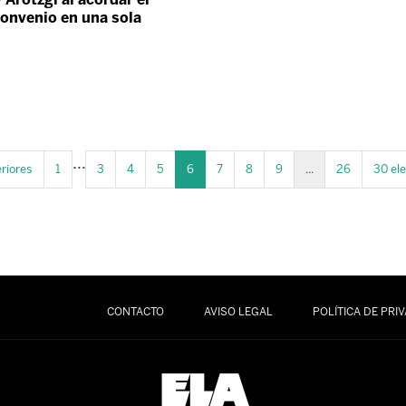
onvenio en una sola
...
riores
1
3
4
5
6
7
8
9
...
26
30 el
CONTACTO
AVISO LEGAL
POLÍTICA DE PRI