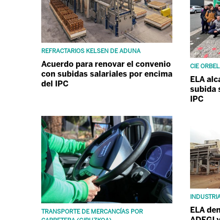
REFRACTARIOS KELSEN DE ADUNA
Acuerdo para renovar el convenio
CIE ORBE
con subidas salariales por encima
ELA alc
del IPC
subida 
IPC
INDUSTRI
ELA den
TRANSPORTE DE MERCANCÍAS POR
ADEGI y