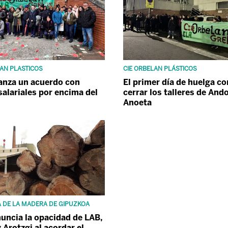
LAN PLASTICOS
CIE ORBELAN PLÁSTICOS
anza un acuerdo con
El primer día de huelga c
salariales por encima del
cerrar los talleres de And
Anoeta
A DE LA MADERA DE GIPUZKOA
uncia la opacidad de LAB,
 Arotzgi al acordar el