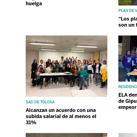
huelga
PLAN DE V
“Los pl
son un 
RESIDENC
ELA den
de Gipu
SAD DE TOLOSA
empeora
Alcanzan un acuerdo con una
subida salarial de al menos el
31%