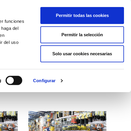
EU
ES
EN
FR
Permitir todas las cookies
er funciones
AFÍLIATE
 haga del
Permitir la selección
den
r del uso
Solo usar cookies necesarias
g
Configurar