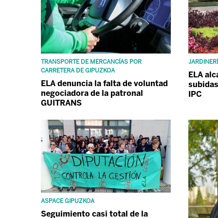
TRANSPORTE DE MERCANCÍAS POR
JARDINER
CARRETERA DE GIPUZKOA
ELA alc
ELA denuncia la falta de voluntad
subidas
negociadora de la patronal
IPC
GUITRANS
ASPACE GIPUZKOA
Seguimiento casi total de la