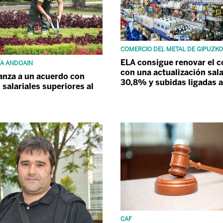
COMERCIO DEL METAL DE GIPUZK
ELA consigue renovar el 
ÍA ANDOAIN
con una actualización sala
anza a un acuerdo con
30,8% y subidas ligadas a
 salariales superiores al
CAF