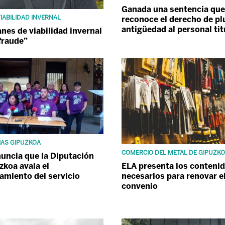
Ganada una sentencia que
IABILIDAD INVERNAL
reconoce el derecho de pl
antigüedad al personal ti
anes de viabilidad invernal
fraude”
IAS GIPUZKOA
COMERCIO DEL METAL DE GIPUZK
uncia que la Diputación
zkoa avala el
ELA presenta los conteni
miento del servicio
necesarios para renovar e
convenio