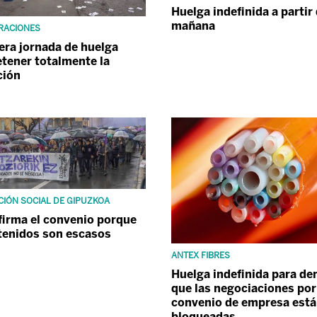
Huelga indefinida a partir
mañana
RACIONES
era jornada de huelga
etener totalmente la
ción
CIÓN SOCIAL DE GIPUZKOA
firma el convenio porque
tenidos son escasos
ANTEX FIBRES
Huelga indefinida para de
que las negociaciones por
convenio de empresa est
bloqueadas