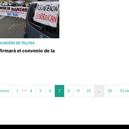
ASUNCIÓN DE TOLOSA
firmará el convenio de la
...
riores
1
4
5
6
7
8
9
10
...
26
30 el