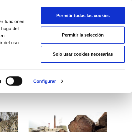
EU
ES
EN
FR
Permitir todas las cookies
er funciones
AFÍLIATE
 haga del
Permitir la selección
den
r del uso
Solo usar cookies necesarias
g
Configurar