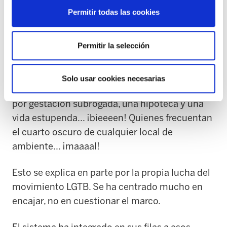
homosexualidad...
Permitir todas las cookies
Se aceptan a los gais y lesbianas como Dios
Permitir la selección
manda, a los que cumplen con los patrones
establecidos.
Solo usar cookies necesarias
Una pareja de chicos gais que tenga un bebé
por gestación subrogada, una hipoteca y una
vida estupenda... ¡bieeeen! Quienes frecuentan
el cuarto oscuro de cualquier local de
ambiente... ¡maaaal!
Esto se explica en parte por la propia lucha del
movimiento LGTB. Se ha centrado mucho en
encajar, no en cuestionar el marco.