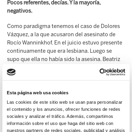
Pocos referentes, decías. Y la mayoría,
negativos.
Como paradigma tenemos el caso de Dolores
Vázquez, a la que acusaron del asesinato de
Rocío Wanninkhof. En el juicio estuvo presente
continuamente que era lesbiana. Luego se
supo que ella no había sido la asesina. Beatriz
Jimeno escribió un libro La construcción de la
lesbiana perversa a raíz de aquel caso.
Sin embargo, no hay serie de televisión actual
Esta página web usa cookies
que se precie en la que no aparezca una
Las cookies de este sitio web se usan para personalizar
lesbiana...
el contenido y los anuncios, ofrecer funciones de redes
sociales y analizar el tráfico. Además, compartimos
Ha habido grandes cambios en los referentes,
información sobre el uso que haga del sitio web con
nuestros partners de redes sociales, publicidad y análisis
pero los que hay ahora en los medios de