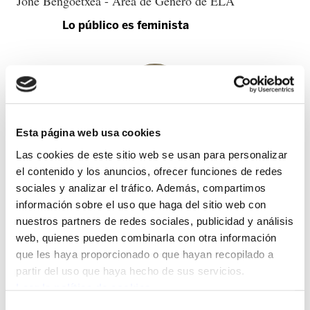
Jone Bengoetxea - Área de Género de ELA
Lo público es feminista
Esta página web usa cookies
Las cookies de este sitio web se usan para personalizar
el contenido y los anuncios, ofrecer funciones de redes
sociales y analizar el tráfico. Además, compartimos
información sobre el uso que haga del sitio web con
nuestros partners de redes sociales, publicidad y análisis
web, quienes pueden combinarla con otra información
que les haya proporcionado o que hayan recopilado a
Aintzane Orbegozo
partir del uso que haya hecho de sus servicios.
6.500 trabajadoras, rehenes de la Diputación de
Leer la política de cookies
Gipuzkoa
Selección