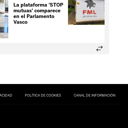
Fall
La plataforma 'STOP
tra
mutuas' comparece
Ber
en el Parlamento
Vasco
VACIDAD
POLÍTICA DE COOKIES
CANAL DE INFORMACIÓN