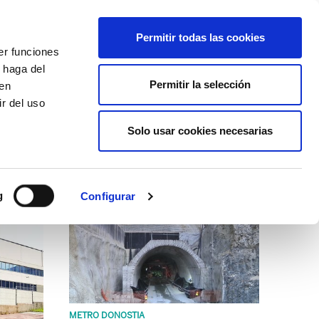
EU
ES
EN
FR
Permitir todas las cookies
er funciones
AFÍLIATE
 haga del
Permitir la selección
den
r del uso
Solo usar cookies necesarias
CLICK
g
Configurar
METRO DONOSTIA