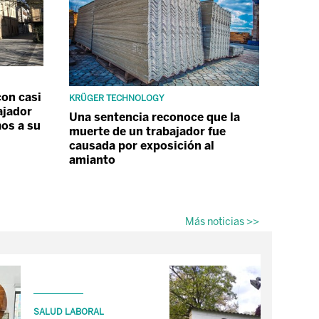
on casi
KRÜGER TECHNOLOGY
ajador
Una sentencia reconoce que la
os a su
muerte de un trabajador fue
causada por exposición al
amianto
Más noticias >>
ACCI
SALUD LABORAL