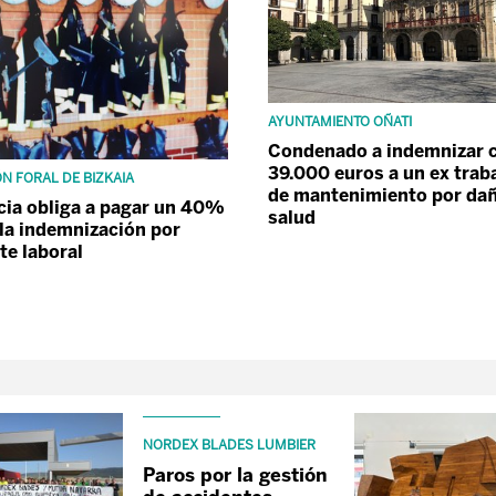
AYUNTAMIENTO OÑATI
Condenado a indemnizar c
39.000 euros a un ex trab
N FORAL DE BIZKAIA
de mantenimiento por dañ
icia obliga a pagar un 40%
salud
la indemnización por
te laboral
NORDEX BLADES LUMBIER
Paros por la gestión