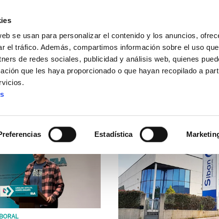
ies
web se usan para personalizar el contenido y los anuncios, ofrec
ar el tráfico. Además, compartimos información sobre el uso que
tners de redes sociales, publicidad y análisis web, quienes pue
ación que les haya proporcionado o que hayan recopilado a parti
vicios.
es
BOLETÍN SALUD LABORAL
ACCIDENTES LABORALES
Preferencias
Estadística
Marketin
BORAL