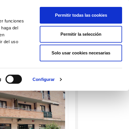
EU
ES
EN
FR
Permitir todas las cookies
er funciones
AFÍLIATE
 haga del
Permitir la selección
den
r del uso
Solo usar cookies necesarias
g
Configurar