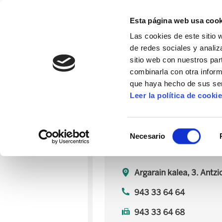
Esta página web usa cook
Las cookies de este sitio 
de redes sociales y analiz
sitio web con nuestros par
combinarla con otra inform
16º CONGRESO
ALDA
MANU ROBLES-ARANG
que haya hecho de sus ser
Leer la política de cooki
Hernani
Selección
Necesario
de
consentimiento
Argarain kalea, 3. Antz
943 33 64 64
943 33 64 68