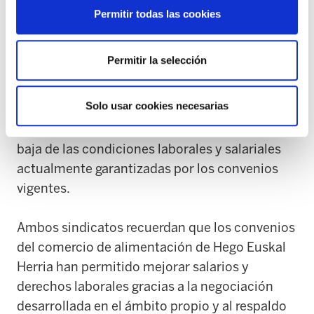
ELA y LAB denuncian que esta iniciativa
Permitir todas las cookies
constituye un nuevo intento de estatalizar las
relaciones laborales, vaciando de contenido los
Permitir la selección
convenios propios y debilitando la capacidad
de negociación de las trabajadoras y
Solo usar cookies necesarias
trabajadores de Euskal Herria. Este cambio
abriría la puerta a una homogeneización a la
baja de las condiciones laborales y salariales
actualmente garantizadas por los convenios
vigentes.
Ambos sindicatos recuerdan que los convenios
del comercio de alimentación de Hego Euskal
Herria han permitido mejorar salarios y
derechos laborales gracias a la negociación
desarrollada en el ámbito propio y al respaldo