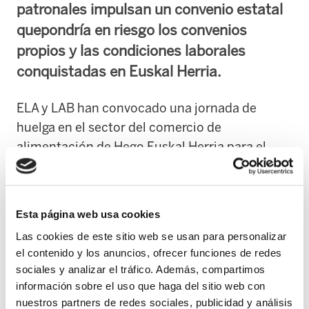
patronales impulsan un convenio estatal
quepondría en riesgo los convenios
propios y las condiciones laborales
conquistadas en Euskal Herria.
ELA y LAB han convocado una jornada de
huelga en el sector del comercio de
alimentación de Hego Euskal Herria para el
próximo 15 de julio en rechazo al proceso de
negociación que pretende trasladar al ámbito
estatal las condiciones laborales de miles de
Esta página web usa cookies
trabajadoras y trabajadores del sector.
Las cookies de este sitio web se usan para personalizar
el contenido y los anuncios, ofrecer funciones de redes
La huelga se celebrará coincidiendo con una
sociales y analizar el tráfico. Además, compartimos
nueva reunión de la mesa negociadora abierta
información sobre el uso que haga del sitio web con
por la patronal ASEDAS, una cita que ambos
nuestros partners de redes sociales, publicidad y análisis