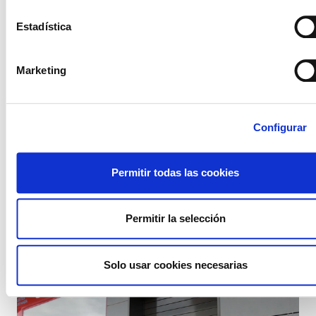
Estadística
Marketing
Configurar
Permitir todas las cookies
LIMPIEZA HOSPITAL DONOSTIA (OPTIMA)
Los juzgados dan la razón a ELA y condenan a la
Permitir la selección
empresa por vulnerar la libertad sindical
Solo usar cookies necesarias