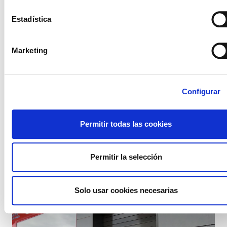
Estadística
Marketing
Configurar
Permitir todas las cookies
LIMPIEZA HOSPITAL DONOSTIA (OPTIMA)
Los juzgados dan la razón a ELA y condenan a la
Permitir la selección
empresa por vulnerar la libertad sindical
Solo usar cookies necesarias