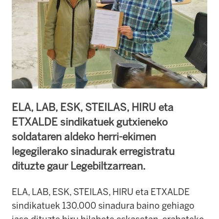
ELA, LAB, ESK, STEILAS, HIRU eta
ETXALDE sindikatuek gutxieneko
soldataren aldeko herri-ekimen
legegilerako sinadurak erregistratu
dituzte gaur Legebiltzarrean.
ELA, LAB, ESK, STEILAS, HIRU eta ETXALDE
sindikatuek 130.000 sinadura baino gehiago