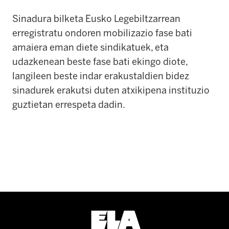
Sinadura bilketa Eusko Legebiltzarrean
erregistratu ondoren mobilizazio fase bati
amaiera eman diete sindikatuek, eta
udazkenean beste fase bati ekingo diote,
langileen beste indar erakustaldien bidez
sinadurek erakutsi duten atxikipena instituzio
guztietan errespeta dadin.