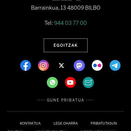
Barrainkua, 13 48009 BILBO
Tel:
944 03 77 00
EGOITZAK
---- GUNE PRIBATUA ----
KONTAKTUA
LEGE OHARRA
PRIBATUTASUN