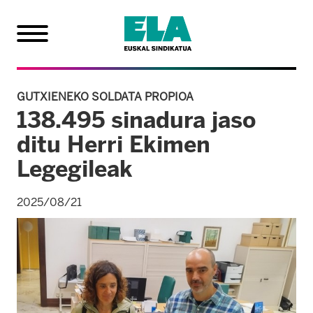
GUTXIENEKO SOLDATA PROPIOA
138.495 sinadura jaso
ditu Herri Ekimen
Legegileak
2025/08/21