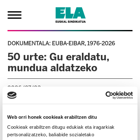
DOKUMENTALA: EUBA-EIBAR, 1976-2026
50 urte: Gu eraldatu,
mundua aldatzeko
2026/07/03
Web orri honek cookieak erabiltzen ditu
Cookieak erabiltzen ditugu edukiak eta iragarkiak
pertsonalizatzeko, baliabide sozialetako