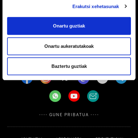
Erakutsi xehetasunak
Barrainkua, 13 48009 BILBO
Onartu guztiak
Tel:
944 03 77 00
Onartu aukeratutakoak
EGOITZAK
Baztertu guztiak
---- GUNE PRIBATUA ----