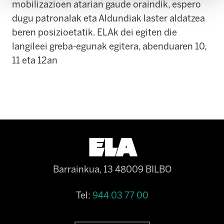
mobilizazioen atarian gaude oraindik, espero
dugu patronalak eta Aldundiak laster aldatzea
beren posizioetatik.
ELAk dei egiten die
langileei greba-egunak egitera, abenduaren 10,
11 eta 12an
Barrainkua, 13 48009 BILBO
Tel:
944 03 77 00