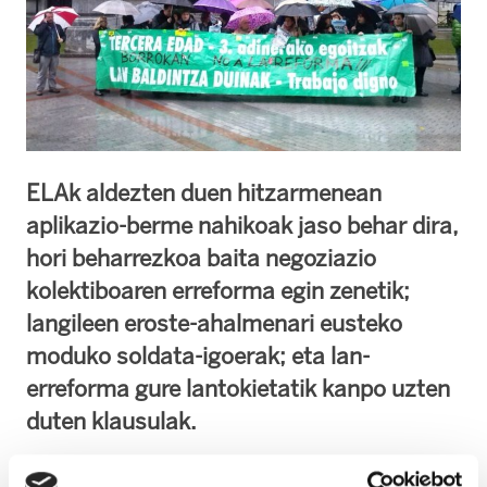
ELAk aldezten duen hitzarmenean
aplikazio-berme nahikoak jaso behar dira,
hori beharrezkoa baita negoziazio
kolektiboaren erreforma egin zenetik;
langileen eroste-ahalmenari eusteko
moduko soldata-igoerak; eta lan-
erreforma gure lantokietatik kanpo uzten
duten klausulak.
Bizkaiko egoitzetako sektoreko negoziazioen