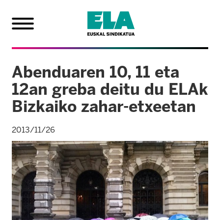
Abenduaren 10, 11 eta
12an greba deitu du ELAk
Bizkaiko zahar-etxeetan
2013/11/26