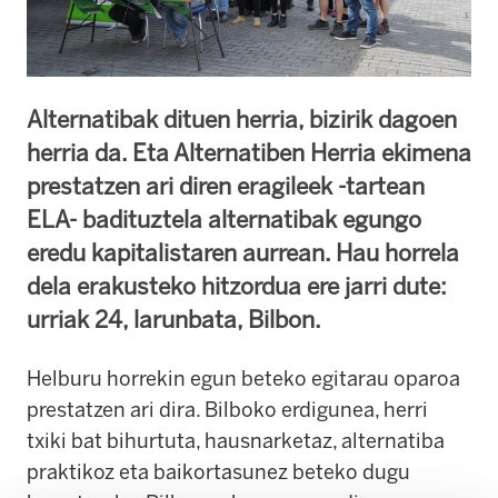
Alternatibak dituen herria, bizirik dagoen
herria da. Eta Alternatiben Herria ekimena
prestatzen ari diren eragileek -tartean
ELA- badituztela alternatibak egungo
eredu kapitalistaren aurrean. Hau horrela
dela erakusteko hitzordua ere jarri dute:
urriak 24, larunbata, Bilbon.
Helburu horrekin egun beteko egitarau oparoa
prestatzen ari dira. Bilboko erdigunea, herri
txiki bat bihurtuta, hausnarketaz, alternatiba
praktikoz eta baikortasunez beteko dugu