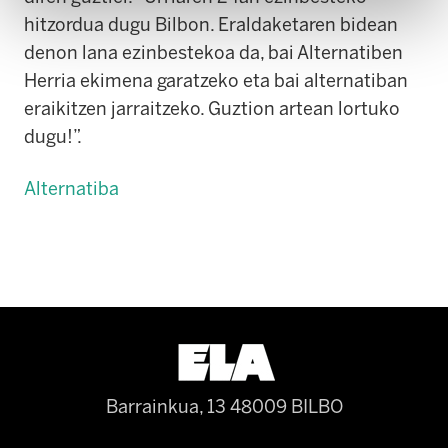
hitzordua dugu Bilbon. Eraldaketaren bidean
denon lana ezinbestekoa da, bai Alternatiben
Herria ekimena garatzeko eta bai alternatiban
eraikitzen jarraitzeko. Guztion artean lortuko
dugu!”.
Alternatiba
Barrainkua, 13 48009 BILBO