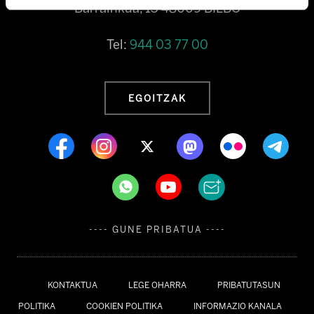
Barrainkua, 13 48009 BILBO
Tel:
944 03 77 00
EGOITZAK
---- GUNE PRIBATUA ----
KONTAKTUA
LEGE OHARRA
PRIBATUTASUN
POLITIKA
COOKIEN POLITIKA
INFORMAZIO KANALA