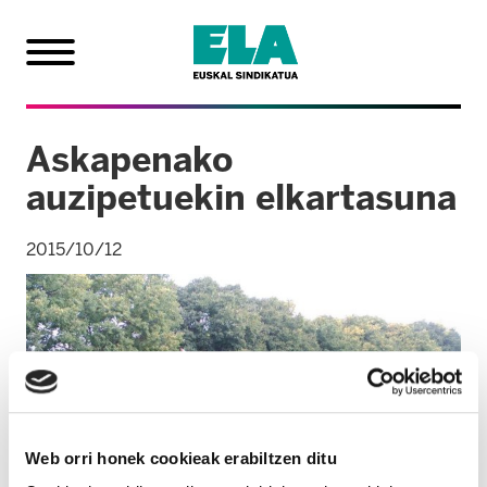
Askapenako
auzipetuekin elkartasuna
2015/10/12
Web orri honek cookieak erabiltzen ditu