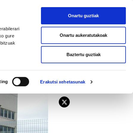
EU
ES
EN
FR
Onartu guztiak
AFILIATU
rabilerari
Onartu aukeratutakoak
ko gure
rbitzuak
Baztertu guztiak
ting
Erakutsi xehetasunak