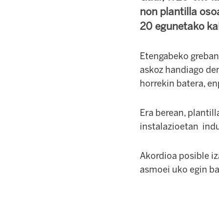
non plantilla os
20 egunetako kal
Etengabeko greban 
askoz handiago den
horrekin batera, e
Era berean, planti
instalazioetan ind
Akordioa posible i
asmoei uko egin bai