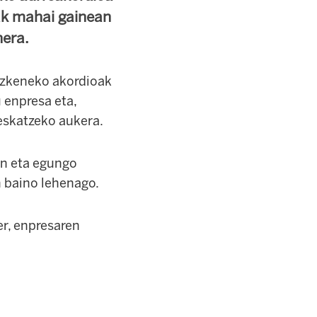
sak mahai gainean
nera.
 azkeneko akordioak
 enpresa eta,
eskatzeko aukera.
in eta egungo
 baino lehenago.
er, enpresaren