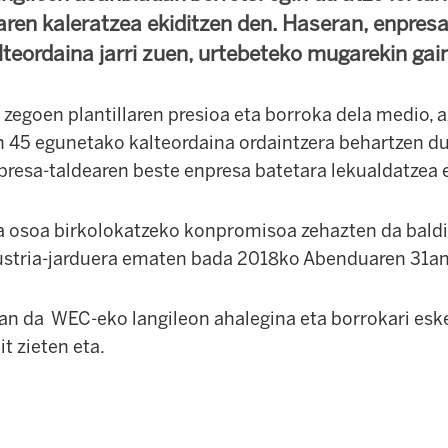
oaren kaleratzea ekiditzen den. Haseran, enpre
teordaina jarri zuen, urtebeteko mugarekin gai
zegoen plantillaren presioa eta borroka dela medio,
 45 egunetako kalteordaina ordaintzera behartzen du
npresa-taldearen beste enpresa batetara lekualdatzea 
lla osoa birkolokatzeko konpromisoa zehazten da bald
ustria-jarduera ematen bada 2018ko Abenduaren 31an
zan da WEC-eko langileon ahalegina eta borrokari esk
t zieten eta.