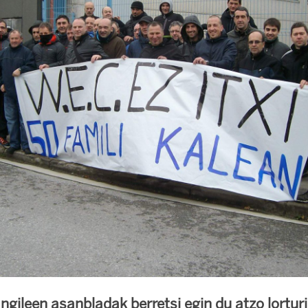
ngileen asanbladak berretsi egin du atzo lortur