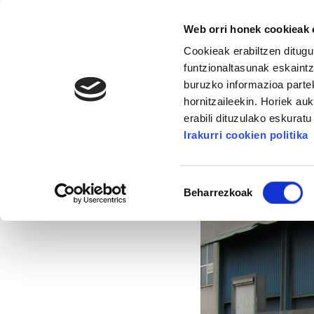
Web orri honek cookieak e
Cookieak erabiltzen ditugu
funtzionaltasunak eskaintz
buruzko informazioa partek
hornitzaileekin. Horiek au
16. KONGRESUA
ALDA
MANU ROBLES-ARANG
erabili dituzulako eskurat
Irakurri cookien politika
Aurreakordioa Itzi
Baimena
Beharrezkoak
hautatzea
2015/02/13