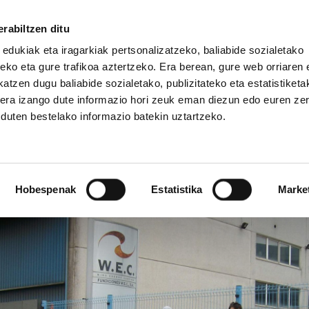
rabiltzen ditu
 edukiak eta iragarkiak pertsonalizatzeko, baliabide sozialetako
eko eta gure trafikoa aztertzeko. Era berean, gure web orriaren e
atzen dugu baliabide sozialetako, publizitateko eta estatistiketa
kera izango dute informazio hori zeuk eman diezun edo euren ze
IZ FUNDAZIOA
BIDELAGUN FUNDAZIOA
u duten bestelako informazio batekin uztartzeko.
arko WEC-en
Hobespenak
Estatistika
Marke