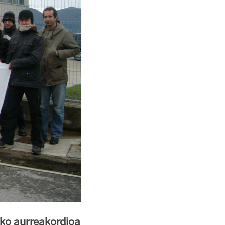
iko aurreakordioa