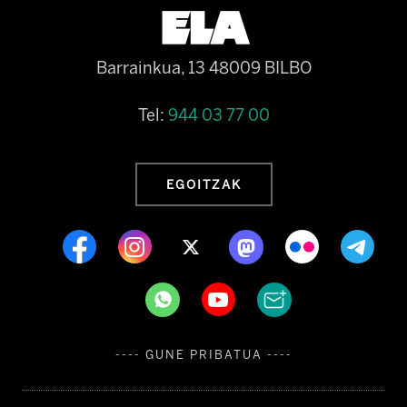
Barrainkua, 13 48009 BILBO
Tel:
944 03 77 00
EGOITZAK
---- GUNE PRIBATUA ----