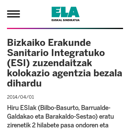
Bizkaiko Erakunde
Sanitario Integratuko
(ESI) zuzendaitzak
kolokazio agentzia bezala
dihardu
2014/04/01
Hiru ESIak (Bilbo-Basurto, Barrualde-
Galdakao eta Barakaldo-Sestao) eratu
zirenetik 2 hilabete pasa ondoren eta