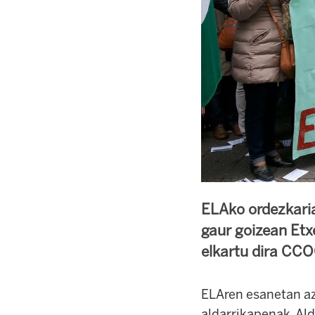
ELAko ordezkaria
gaur goizean Etx
elkartu dira CCO
ELAren esanetan a
aldarrikapenak. Ald