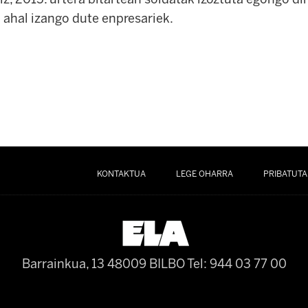
 ahal izango dute enpresariek.
KONTAKTUA
LEGE OHARRA
PRIBATUTA
Barrainkua, 13 48009 BILBO
Tel: 944 03 77 00