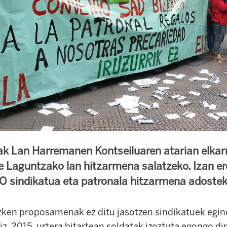
k Lan Harremanen Kontseiluaren atarian elkarr
e Laguntzako lan hitzarmena salatzeko. Izan er
O sindikatua eta patronala hitzarmena adostek
zken proposamenak ez ditu jasotzen sindikatuek egi
iz, 2015. urtera bitartean soldatak izoztuta egongo di