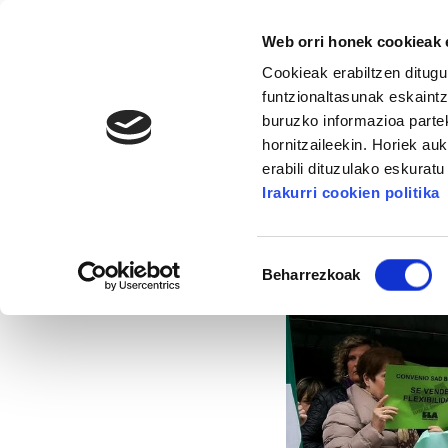
Web orri honek cookieak e
Cookieak erabiltzen ditugu
funtzionaltasunak eskaintz
buruzko informazioa partek
hornitzaileekin. Horiek au
16. KONGRESUA
ALDA
MANU ROBLES-ARANG
erabili dituzulako eskurat
Irakurri cookien politika
Bizkaiko Etxe Lagu
Baimena
Beharrezkoak
hautatzea
2014/03/24