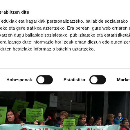
rabiltzen ditu
 edukiak eta iragarkiak pertsonalizatzeko, baliabide sozialetako
eko eta gure trafikoa aztertzeko. Era berean, gure web orriaren e
atzen dugu baliabide sozialetako, publizitateko eta estatistiketa
kera izango dute informazio hori zeuk eman diezun edo euren ze
IZ FUNDAZIOA
BIDELAGUN FUNDAZIOA
u duten bestelako informazio batekin uztartzeko.
ntzako lan hitzarmena s
Hobespenak
Estatistika
Marke