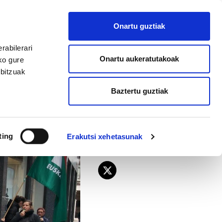
EU
ES
EN
FR
Onartu guztiak
AFILIATU
rabilerari
Onartu aukeratutakoak
ko gure
rbitzuak
Baztertu guztiak
alatu du ELAk
ting
Erakutsi xehetasunak