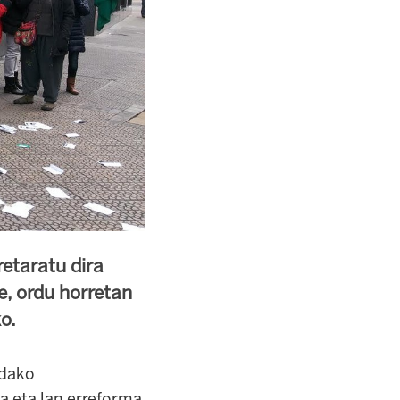
etaratu dira
e, ordu horretan
o.
ndako
ra eta lan erreforma